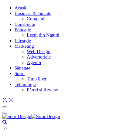
Acasă
Business & Finanțe
Companii
Construcții
Educație
Lecții din Natură
Lifestyle
Marketing
Web Design
Advertoriale
Agentii
Sănătate
Sport
Timp liber
Tehnologie
Păreri și Review
2