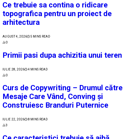
Ce trebuie sa contina o ridicare
topografica pentru un proiect de
arhitectura
AUGUST 4, 2026
5 MINS READ
0
Primii pasi dupa achizitia unui teren
IULIE 28, 2026
4 MINS READ
0
Curs de Copywriting – Drumul către
Mesaje Care Vând, Conving și
Construiesc Branduri Puternice
IULIE 22, 2026
8 MINS READ
3
Ce caracteristici trebuie să aibă