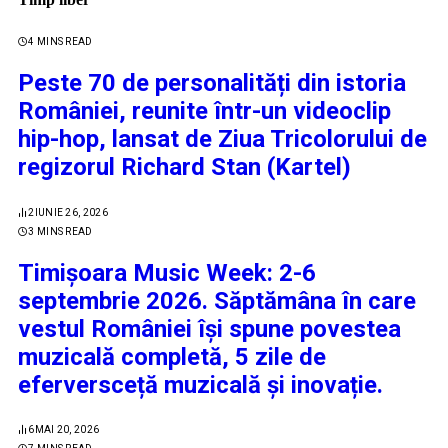
4 MINS READ
Peste 70 de personalități din istoria
României, reunite într-un videoclip
hip-hop, lansat de Ziua Tricolorului de
regizorul Richard Stan (Kartel)
2
IUNIE 26, 2026
3 MINS READ
Timișoara Music Week: 2-6
septembrie 2026. Săptămâna în care
vestul României își spune povestea
muzicală completă, 5 zile de
eferversceță muzicală și inovație.
6
MAI 20, 2026