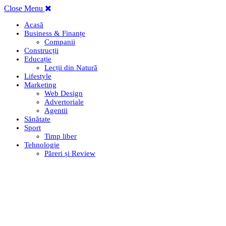
Close Menu
Acasă
Business & Finanțe
Companii
Construcții
Educație
Lecții din Natură
Lifestyle
Marketing
Web Design
Advertoriale
Agentii
Sănătate
Sport
Timp liber
Tehnologie
Păreri și Review