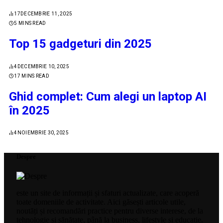
17
DECEMBRIE 11, 2025
5 MINS READ
Top 15 gadgeturi din 2025
4
DECEMBRIE 10, 2025
17 MINS READ
Ghid complet: Cum alegi un laptop AI
în 2025
4
NOIEMBRIE 30, 2025
Despre
este un site de informații și sfaturi actualizate, care acoperă
toate domeniile de activitate. Aici găsești articole utile,
noutăți și recomandări practice pentru diverse interese, de la
tehnologie și sănătate, până la business, lifestyle și educație.