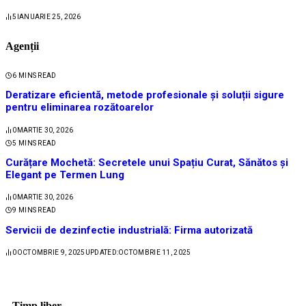
5
IANUARIE 25, 2026
Agenții
6 MINS READ
Deratizare eficientă, metode profesionale și soluții sigure
pentru eliminarea rozătoarelor
0
MARTIE 30, 2026
5 MINS READ
Curățare Mochetă: Secretele unui Spațiu Curat, Sănătos și
Elegant pe Termen Lung
0
MARTIE 30, 2026
9 MINS READ
Servicii de dezinfectie industrială: Firma autorizată
0
OCTOMBRIE 9, 2025
UPDATED:
OCTOMBRIE 11, 2025
Timp liber