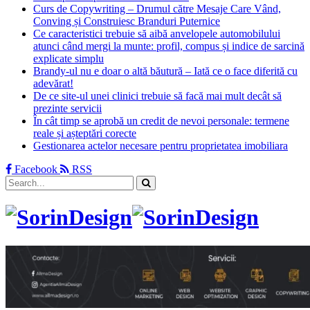
Curs de Copywriting – Drumul către Mesaje Care Vând,
Conving și Construiesc Branduri Puternice
Ce caracteristici trebuie să aibă anvelopele automobilului
atunci când mergi la munte: profil, compus și indice de sarcină
explicate simplu
Brandy-ul nu e doar o altă băutură – Iată ce o face diferită cu
adevărat!
De ce site-ul unei clinici trebuie să facă mai mult decât să
prezinte servicii
În cât timp se aprobă un credit de nevoi personale: termene
reale și așteptări corecte
Gestionarea actelor necesare pentru proprietatea imobiliara
Facebook
RSS