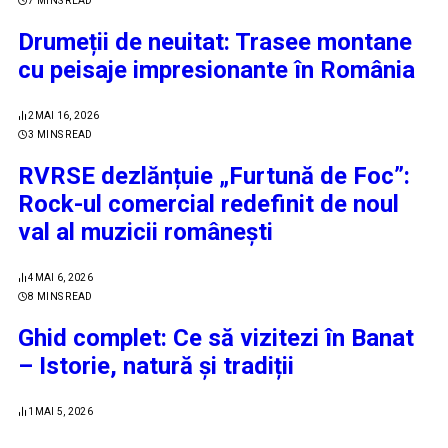
7 MINS READ
Drumeții de neuitat: Trasee montane
cu peisaje impresionante în România
2
MAI 16, 2026
3 MINS READ
RVRSE dezlănțuie „Furtună de Foc”:
Rock-ul comercial redefinit de noul
val al muzicii românești
4
MAI 6, 2026
8 MINS READ
Ghid complet: Ce să vizitezi în Banat
– Istorie, natură și tradiții
1
MAI 5, 2026