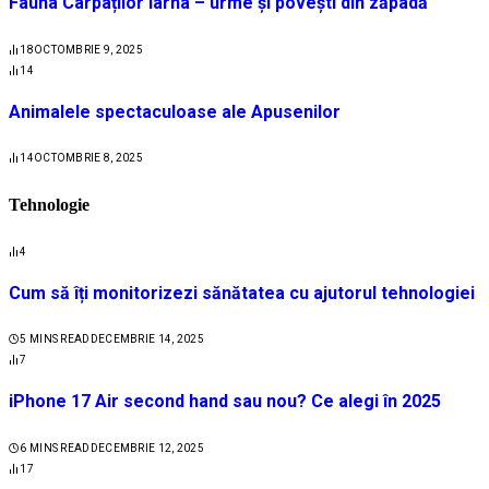
Fauna Carpaților iarna – urme și povești din zăpadă
18
OCTOMBRIE 9, 2025
14
Animalele spectaculoase ale Apusenilor
14
OCTOMBRIE 8, 2025
Tehnologie
4
Cum să îți monitorizezi sănătatea cu ajutorul tehnologiei
5 MINS READ
DECEMBRIE 14, 2025
7
iPhone 17 Air second hand sau nou? Ce alegi în 2025
6 MINS READ
DECEMBRIE 12, 2025
17