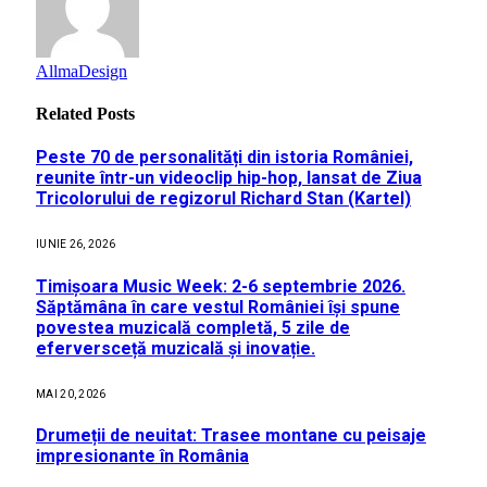
AllmaDesign
Related
Posts
Peste 70 de personalități din istoria României,
reunite într-un videoclip hip-hop, lansat de Ziua
Tricolorului de regizorul Richard Stan (Kartel)
IUNIE 26, 2026
Timișoara Music Week: 2-6 septembrie 2026.
Săptămâna în care vestul României își spune
povestea muzicală completă, 5 zile de
eferversceță muzicală și inovație.
MAI 20, 2026
Drumeții de neuitat: Trasee montane cu peisaje
impresionante în România