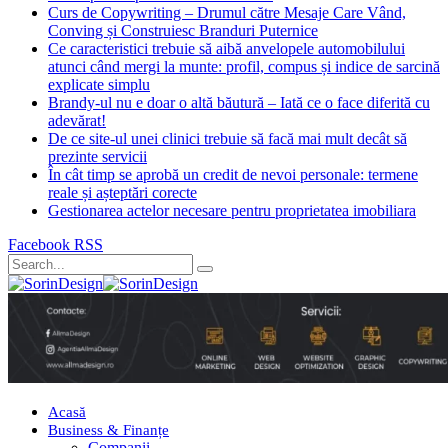
Curs de Copywriting – Drumul către Mesaje Care Vând,
Conving și Construiesc Branduri Puternice
Ce caracteristici trebuie să aibă anvelopele automobilului
atunci când mergi la munte: profil, compus și indice de sarcină
explicate simplu
Brandy-ul nu e doar o altă băutură – Iată ce o face diferită cu
adevărat!
De ce site-ul unei clinici trebuie să facă mai mult decât să
prezinte servicii
În cât timp se aprobă un credit de nevoi personale: termene
reale și așteptări corecte
Gestionarea actelor necesare pentru proprietatea imobiliara
Facebook
RSS
Acasă
Business & Finanțe
Companii