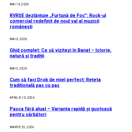
MAI 16, 2026
RVRSE dezlănțuie „Furtună de Foc”: Rock-ul
comercial redefinit de noul val al muzicii
românești
MAI 6, 2026
Ghid complet: Ce să vizitezi în Banat – Istorie,
natură și tradiții
MAI 5, 2026
Cum să faci Drob de miel perfect: Rețeta
tradițională pas cu pas
APRILIE 10, 2026
Pasca fără aluat – Varianta rapidă și gustoasă
pentru sărbători
MARTIE 25, 2026