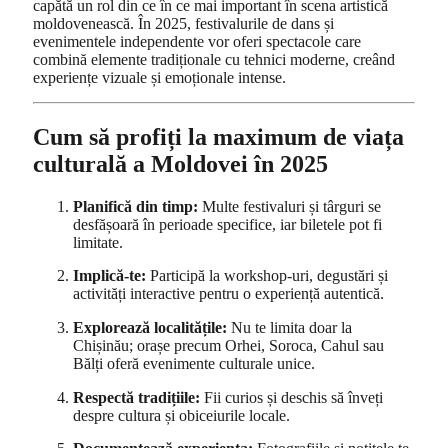
capătă un rol din ce în ce mai important în scena artistică
moldovenească. În 2025, festivalurile de dans și
evenimentele independente vor oferi spectacole care
combină elemente tradiționale cu tehnici moderne, creând
experiențe vizuale și emoționale intense.
Cum să profiți la maximum de viața
culturală a Moldovei în 2025
Planifică din timp:
Multe festivaluri și târguri se
desfășoară în perioade specifice, iar biletele pot fi
limitate.
Implică-te:
Participă la workshop-uri, degustări și
activități interactive pentru o experiență autentică.
Explorează localitățile:
Nu te limita doar la
Chișinău; orașe precum Orhei, Soroca, Cahul sau
Bălți oferă evenimente culturale unice.
Respectă tradițiile:
Fii curios și deschis să înveți
despre cultura și obiceiurile locale.