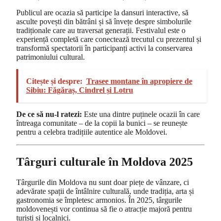
Publicul are ocazia să participe la dansuri interactive, să
asculte povești din bătrâni și să învețe despre simbolurile
tradiționale care au traversat generații. Festivalul este o
experiență completă care conectează trecutul cu prezentul și
transformă spectatorii în participanți activi la conservarea
patrimoniului cultural.
Citește și despre:
Trasee montane în apropiere de
Sibiu: Făgăraș, Cindrel și Lotru
De ce să nu-l ratezi:
Este una dintre puținele ocazii în care
întreaga comunitate – de la copii la bunici – se reunește
pentru a celebra tradițiile autentice ale Moldovei.
Târguri culturale în Moldova 2025
Târgurile din Moldova nu sunt doar piețe de vânzare, ci
adevărate spații de întâlnire culturală, unde tradiția, arta și
gastronomia se împletesc armonios. În 2025, târgurile
moldovenești vor continua să fie o atracție majoră pentru
turiști și localnici.