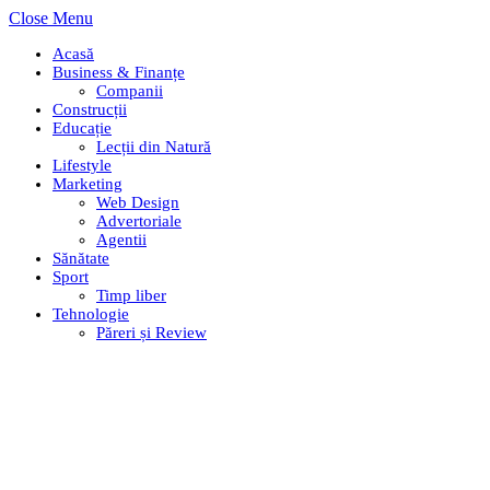
Close Menu
Acasă
Business & Finanțe
Companii
Construcții
Educație
Lecții din Natură
Lifestyle
Marketing
Web Design
Advertoriale
Agentii
Sănătate
Sport
Timp liber
Tehnologie
Păreri și Review