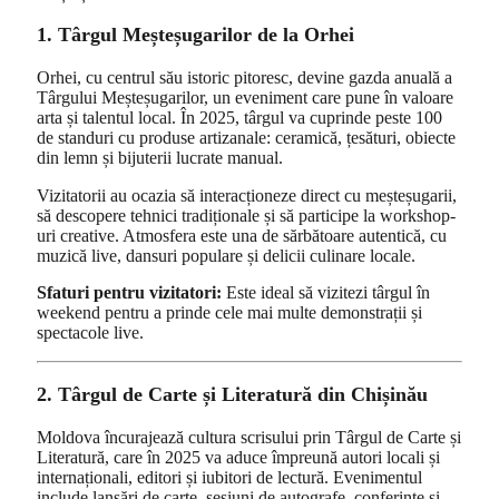
1. Târgul Meșteșugarilor de la Orhei
Orhei, cu centrul său istoric pitoresc, devine gazda anuală a
Târgului Meșteșugarilor, un eveniment care pune în valoare
arta și talentul local. În 2025, târgul va cuprinde peste 100
de standuri cu produse artizanale: ceramică, țesături, obiecte
din lemn și bijuterii lucrate manual.
Vizitatorii au ocazia să interacționeze direct cu meșteșugarii,
să descopere tehnici tradiționale și să participe la workshop-
uri creative. Atmosfera este una de sărbătoare autentică, cu
muzică live, dansuri populare și delicii culinare locale.
Sfaturi pentru vizitatori:
Este ideal să vizitezi târgul în
weekend pentru a prinde cele mai multe demonstrații și
spectacole live.
2. Târgul de Carte și Literatură din Chișinău
Moldova încurajează cultura scrisului prin Târgul de Carte și
Literatură, care în 2025 va aduce împreună autori locali și
internaționali, editori și iubitori de lectură. Evenimentul
include lansări de carte, sesiuni de autografe, conferințe și