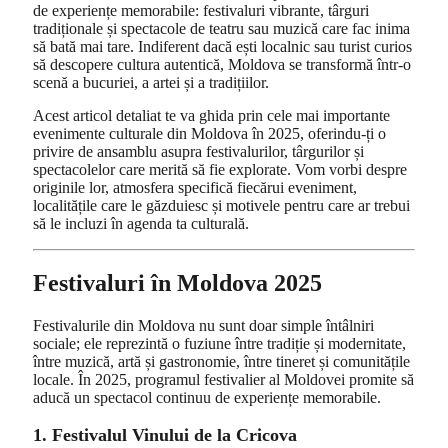
de experiențe memorabile: festivaluri vibrante, târguri
tradiționale și spectacole de teatru sau muzică care fac inima
să bată mai tare. Indiferent dacă ești localnic sau turist curios
să descopere cultura autentică, Moldova se transformă într-o
scenă a bucuriei, a artei și a tradițiilor.
Acest articol detaliat te va ghida prin cele mai importante
evenimente culturale din Moldova în 2025, oferindu-ți o
privire de ansamblu asupra festivalurilor, târgurilor și
spectacolelor care merită să fie explorate. Vom vorbi despre
originile lor, atmosfera specifică fiecărui eveniment,
localitățile care le găzduiesc și motivele pentru care ar trebui
să le incluzi în agenda ta culturală.
Festivaluri în Moldova 2025
Festivalurile din Moldova nu sunt doar simple întâlniri
sociale; ele reprezintă o fuziune între tradiție și modernitate,
între muzică, artă și gastronomie, între tineret și comunitățile
locale. În 2025, programul festivalier al Moldovei promite să
aducă un spectacol continuu de experiențe memorabile.
1. Festivalul Vinului de la Cricova