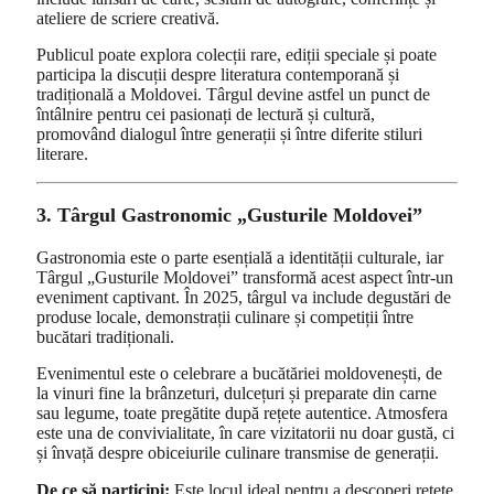
ateliere de scriere creativă.
Publicul poate explora colecții rare, ediții speciale și poate
participa la discuții despre literatura contemporană și
tradițională a Moldovei. Târgul devine astfel un punct de
întâlnire pentru cei pasionați de lectură și cultură,
promovând dialogul între generații și între diferite stiluri
literare.
3. Târgul Gastronomic „Gusturile Moldovei”
Gastronomia este o parte esențială a identității culturale, iar
Târgul „Gusturile Moldovei” transformă acest aspect într-un
eveniment captivant. În 2025, târgul va include degustări de
produse locale, demonstrații culinare și competiții între
bucătari tradiționali.
Evenimentul este o celebrare a bucătăriei moldovenești, de
la vinuri fine la brânzeturi, dulcețuri și preparate din carne
sau legume, toate pregătite după rețete autentice. Atmosfera
este una de convivialitate, în care vizitatorii nu doar gustă, ci
și învață despre obiceiurile culinare transmise de generații.
De ce să participi:
Este locul ideal pentru a descoperi rețete