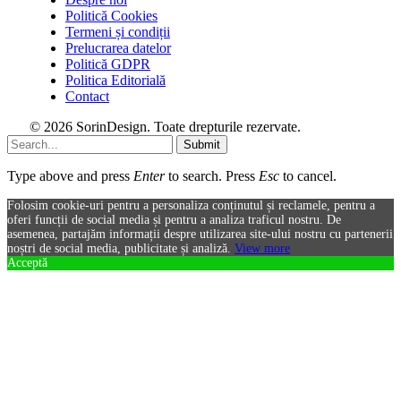
Politică Cookies
Termeni și condiții
Prelucrarea datelor
Politică GDPR
Politica Editorială
Contact
© 2026 SorinDesign. Toate drepturile rezervate.
Submit
Type above and press
Enter
to search. Press
Esc
to cancel.
Folosim cookie-uri pentru a personaliza conținutul și reclamele, pentru a
oferi funcții de social media și pentru a analiza traficul nostru. De
asemenea, partajăm informații despre utilizarea site-ului nostru cu partenerii
noștri de social media, publicitate și analiză.
View more
Acceptă