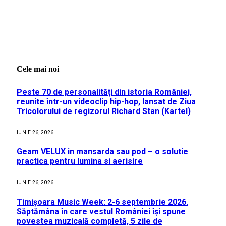
Cele mai noi
Peste 70 de personalități din istoria României,
reunite într-un videoclip hip-hop, lansat de Ziua
Tricolorului de regizorul Richard Stan (Kartel)
IUNIE 26, 2026
Geam VELUX in mansarda sau pod – o solutie
practica pentru lumina si aerisire
IUNIE 26, 2026
Timișoara Music Week: 2-6 septembrie 2026.
Săptămâna în care vestul României își spune
povestea muzicală completă, 5 zile de