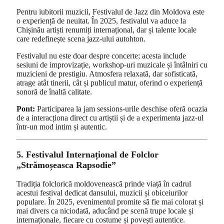
Pentru iubitorii muzicii, Festivalul de Jazz din Moldova este
o experiență de neuitat. În 2025, festivalul va aduce la
Chișinău artiști renumiți internațional, dar și talente locale
care redefinește scena jazz-ului autohton.
Festivalul nu este doar despre concerte; acesta include
sesiuni de improvizație, workshop-uri muzicale și întâlniri cu
muzicieni de prestigiu. Atmosfera relaxată, dar sofisticată,
atrage atât tinerii, cât și publicul matur, oferind o experiență
sonoră de înaltă calitate.
Pont:
Participarea la jam sessions-urile deschise oferă ocazia
de a interacționa direct cu artiștii și de a experimenta jazz-ul
într-un mod intim și autentic.
5. Festivalul Internațional de Folclor
„Strămoșeasca Rapsodie”
Tradiția folclorică moldovenească prinde viață în cadrul
acestui festival dedicat dansului, muzicii și obiceiurilor
populare. În 2025, evenimentul promite să fie mai colorat și
mai divers ca niciodată, aducând pe scenă trupe locale și
internaționale, fiecare cu costume și povești autentice.