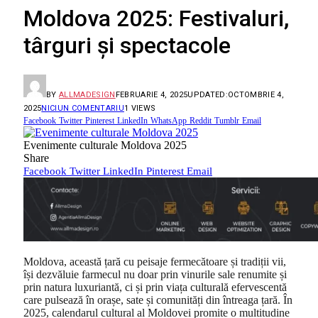
Moldova 2025: Festivaluri,
târguri și spectacole
BY
ALLMADESIGN
FEBRUARIE 4, 2025
UPDATED:
OCTOMBRIE 4,
2025
NICIUN COMENTARIU
1
VIEWS
Facebook
Twitter
Pinterest
LinkedIn
WhatsApp
Reddit
Tumblr
Email
Evenimente culturale Moldova 2025
Share
Facebook
Twitter
LinkedIn
Pinterest
Email
Moldova, această țară cu peisaje fermecătoare și tradiții vii,
își dezvăluie farmecul nu doar prin vinurile sale renumite și
prin natura luxuriantă, ci și prin viața culturală efervescentă
care pulsează în orașe, sate și comunități din întreaga țară. În
2025, calendarul cultural al Moldovei promite o multitudine