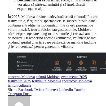
Documentează experiența:
Fotografiile și notițele te
vor ajuta să păstrezi amintiri și să împărtășești
experiența cu alții.
În 2025, Moldova devine o adevărată scenă culturală în care
festivalurile, târgurile și spectacolele se succed într-un dans
continuu al tradiției și modernității. Fie că ești pasionat de
vinuri, muzică, teatru, folclor sau gastronomie, Moldova
oferă experiențe care ating toate simțurile și creează amintiri
de neuitat. Descoperind aceste evenimente, vei înțelege mai
profund spiritul unei țări care păstrează cu mândrie tradițiile
și le reinventează pentru generațiile viitoare
.
concerte Moldova
cultură Moldova
evenimente 2025
festivaluri 2025
festivaluri Moldova
spectacole Moldova
târguri culturale
Share.
Facebook
Twitter
Pinterest
LinkedIn
Tumblr
Telegram
Email