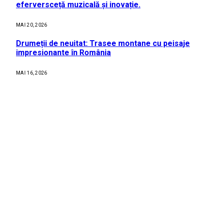
eferversceță muzicală și inovație.
MAI 20, 2026
Drumeții de neuitat: Trasee montane cu peisaje
impresionante în România
MAI 16, 2026