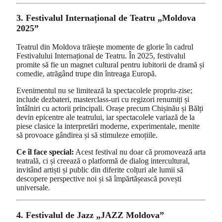
3. Festivalul Internațional de Teatru „Moldova
2025”
Teatrul din Moldova trăiește momente de glorie în cadrul
Festivalului Internațional de Teatru. În 2025, festivalul
promite să fie un magnet cultural pentru iubitorii de dramă și
comedie, atrăgând trupe din întreaga Europă.
Evenimentul nu se limitează la spectacolele propriu-zise;
include dezbateri, masterclass-uri cu regizori renumiți și
întâlniri cu actorii principali. Orașe precum Chișinău și Bălți
devin epicentre ale teatrului, iar spectacolele variază de la
piese clasice la interpretări moderne, experimentale, menite
să provoace gândirea și să stimuleze emoțiile.
Ce îl face special:
Acest festival nu doar că promovează arta
teatrală, ci și creează o platformă de dialog intercultural,
invitând artiști și public din diferite colțuri ale lumii să
descopere perspective noi și să împărtășească povești
universale.
4. Festivalul de Jazz „JAZZ Moldova”