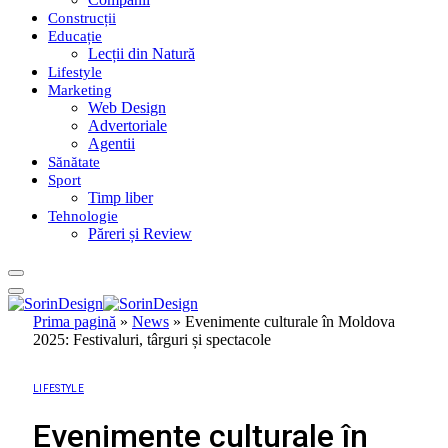
Construcții
Educație
Lecții din Natură
Lifestyle
Marketing
Web Design
Advertoriale
Agentii
Sănătate
Sport
Timp liber
Tehnologie
Păreri și Review
Prima pagină
»
News
»
Evenimente culturale în Moldova
2025: Festivaluri, târguri și spectacole
LIFESTYLE
Evenimente culturale în