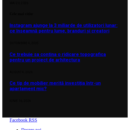
MAI 20, 2026
Cele mai citite
Instagram ajunge la 3 miliarde de utilizatori lunar:
ce înseamnă pentru lume, branduri și creatori
OCTOMBRIE 4, 2025
Ce trebuie sa contina o ridicare topografica
pentru un proiect de arhitectura
AUGUST 4, 2026
Ce tip de mobilier merită investiția într-un
apartament mic?
IUNIE 16, 2026
Facebook
RSS
Despre noi