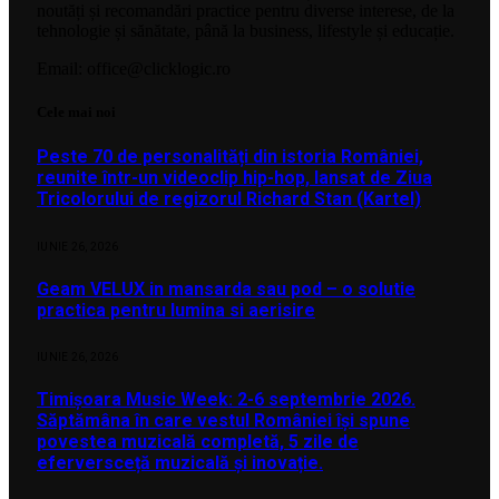
noutăți și recomandări practice pentru diverse interese, de la
tehnologie și sănătate, până la business, lifestyle și educație.
Email: office@clicklogic.ro
Cele mai noi
Peste 70 de personalități din istoria României,
reunite într-un videoclip hip-hop, lansat de Ziua
Tricolorului de regizorul Richard Stan (Kartel)
IUNIE 26, 2026
Geam VELUX in mansarda sau pod – o solutie
practica pentru lumina si aerisire
IUNIE 26, 2026
Timișoara Music Week: 2-6 septembrie 2026.
Săptămâna în care vestul României își spune
povestea muzicală completă, 5 zile de
eferversceță muzicală și inovație.