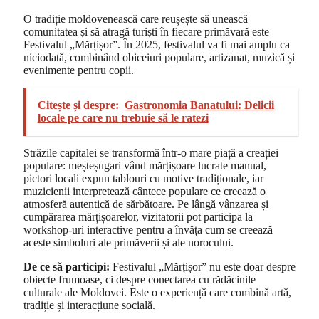
O tradiție moldovenească care reușește să unească
comunitatea și să atragă turiști în fiecare primăvară este
Festivalul „Mărțișor”. În 2025, festivalul va fi mai amplu ca
niciodată, combinând obiceiuri populare, artizanat, muzică și
evenimente pentru copii.
Citește și despre:
Gastronomia Banatului: Delicii
locale pe care nu trebuie să le ratezi
Străzile capitalei se transformă într-o mare piață a creației
populare: meșteșugari vând mărțișoare lucrate manual,
pictori locali expun tablouri cu motive tradiționale, iar
muzicienii interpretează cântece populare ce creează o
atmosferă autentică de sărbătoare. Pe lângă vânzarea și
cumpărarea mărțișoarelor, vizitatorii pot participa la
workshop-uri interactive pentru a învăța cum se creează
aceste simboluri ale primăverii și ale norocului.
De ce să participi:
Festivalul „Mărțișor” nu este doar despre
obiecte frumoase, ci despre conectarea cu rădăcinile
culturale ale Moldovei. Este o experiență care combină artă,
tradiție și interacțiune socială.