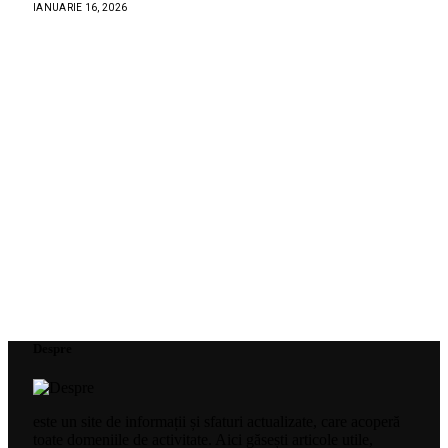
IANUARIE 16, 2026
Despre
este un site de informații și sfaturi actualizate, care acoperă
toate domeniile de activitate. Aici găsești articole utile,