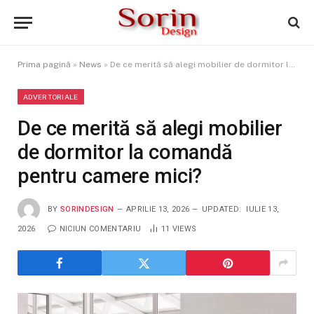
Prima pagină
»
News
»
De ce merită să alegi mobilier de dormitor la comandă pentru camere mici?
ADVERTORIALE
De ce merită să alegi mobilier
de dormitor la comandă
pentru camere mici?
BY
SORINDESIGN
APRILIE 13, 2026
UPDATED:
IULIE 13,
2026
NICIUN COMENTARIU
11
VIEWS