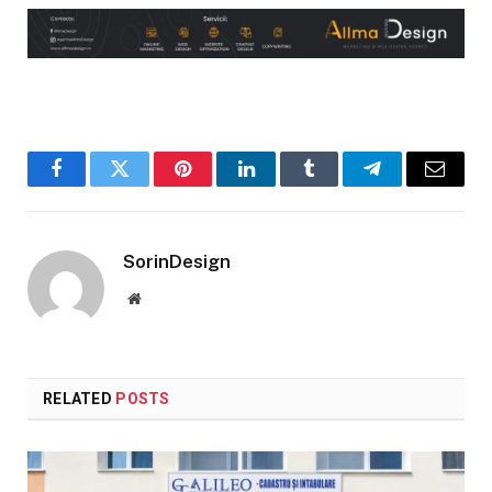
Facebook
Twitter
Pinterest
LinkedIn
Tumblr
Telegram
Email
SorinDesign
Website
RELATED
POSTS