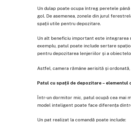
Un dulap poate ocupa întreg peretele până 
gol. De asemenea, zonele din jurul ferestrel
spații utile pentru depozitare.
Un alt beneficiu important este integrarea m
exemplu, patul poate include sertare spați
pentru depozitarea lenjeriilor și a obiectelor
Astfel, camera rămâne aerisită și ordonată,
Patul cu spații de depozitare – elementul 
Într-un dormitor mic, patul ocupă cea mai ma
model inteligent poate face diferența dint
Un pat realizat la comandă poate include: