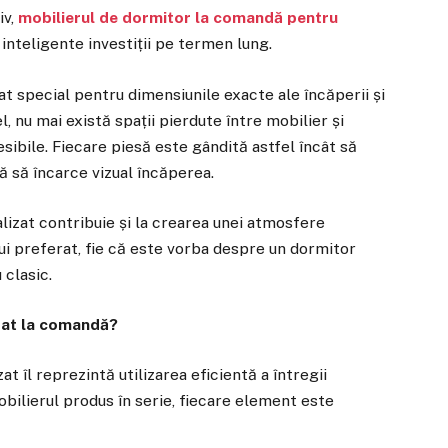
iv,
mobilierul de dormitor la comandă pentru
inteligente investiții pe termen lung.
t special pentru dimensiunile exacte ale încăperii și
el, nu mai există spații pierdute între mobilier și
esibile. Fiecare piesă este gândită astfel încât să
ă să încarce vizual încăperea.
lizat contribuie și la crearea unei atmosfere
ui preferat, fie că este vorba despre un dormitor
 clasic.
zat la comandă?
at îl reprezintă utilizarea eficientă a întregii
bilierul produs în serie, fiecare element este