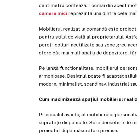
centimetru contează. Tocmai din acest mot
camere mici
reprezintă una dintre cele mai 
Mobilierul realizat la comandă este proiecta
pentru stilul de viață al proprietarului. Astf
pereți, colțuri neutilizate sau zone greu acc
ofere cât mai mult spațiu de depozitare, făr
Pe lângă funcționalitate, mobilierul persona
armonioase. Designul poate fi adaptat stilul
modern, minimalist, scandinav, industrial sau
Cum maximizează spațiul mobilierul reali
Principalul avantaj al mobilierului personaliz
suprafețe disponibile. Spre deosebire de mo
proiectat după măsurători precise.