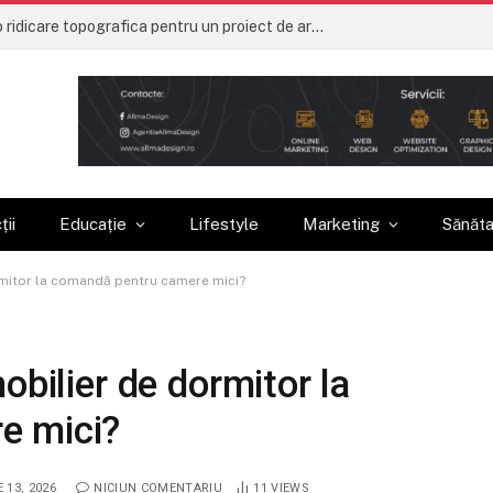
Ce trebuie sa contina o ridicare topografica pentru un proiect de arhitectura
ții
Educație
Lifestyle
Marketing
Sănăt
rmitor la comandă pentru camere mici?
obilier de dormitor la
e mici?
E 13, 2026
NICIUN COMENTARIU
11
VIEWS