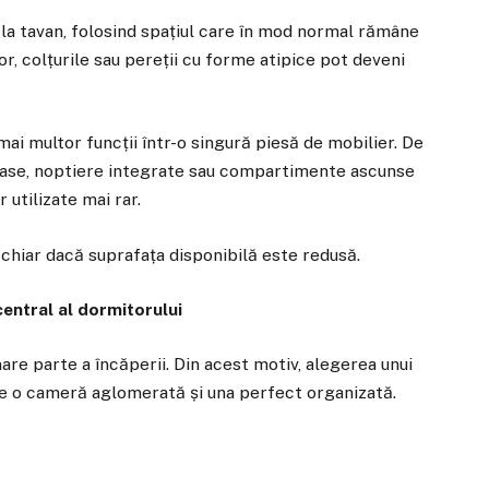
la tavan, folosind spațiul care în mod normal rămâne
or, colțurile sau pereții cu forme atipice pot deveni
ai multor funcții într-o singură piesă de mobilier. De
oase, noptiere integrate sau compartimente ascunse
 utilizate mai rar.
 chiar dacă suprafața disponibilă este redusă.
central al dormitorului
re parte a încăperii. Din acest motiv, alegerea unui
re o cameră aglomerată și una perfect organizată.