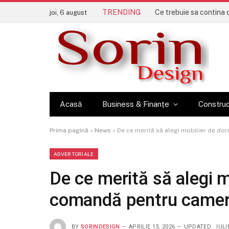
TRENDING
joi, 6 august
Acasă
Business & Finanțe
Construc
Prima pagină
»
News
»
De ce merită să alegi mobilier de do
ADVERTORIALE
De ce merită să alegi m
comandă pentru camer
BY
SORINDESIGN
APRILIE 13, 2026
UPDATED:
IULI