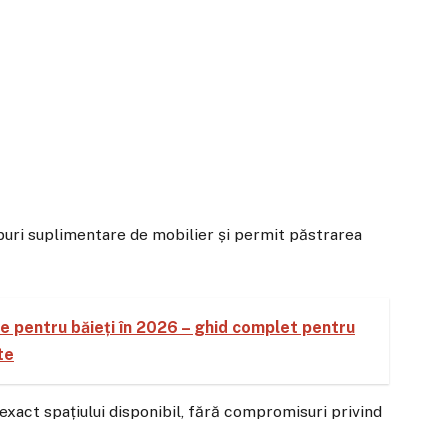
puri suplimentare de mobilier și permit păstrarea
 pentru băieți în 2026 – ghid complet pentru
te
 exact spațiului disponibil, fără compromisuri privind