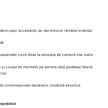
devin ușor accesibile, iar dormitorul rămâne ordonat.
it
l suspendat contribuie la senzația de cameră mai mare.
 și corpurile montate pe perete lasă podeaua liberă,
ros.
rile contemporane deoarece combină estetica
spațiului