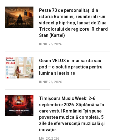
Peste 70 de personalități din
istoria României, reunite într-un
videoclip hip-hop, lansat de Ziua
Tricolorului de regizorul Richard
Stan (Kartel)
IUNIE 26, 2026
Geam VELUX in mansarda sau
pod – o solutie practica pentru
lumina si aerisire
IUNIE 26, 2026
Timișoara Music Week: 2-6
septembrie 2026. Săptămâna în
care vestul României își spune
povestea muzicală completă, 5
zile de eferversceță muzicală și
inovație.
MAI 20, 2026