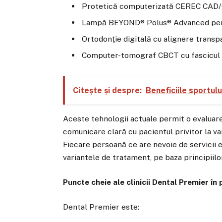
Protetică computerizată CEREC CAD
Lampă BEYOND® Polus® Advanced pentr
Ortodonţie digitală cu alignere transp
Computer-tomograf CBCT cu fascicul 
Citește și despre:
Beneficiile sportul
Aceste tehnologii actuale permit o evaluare î
comunicare clară cu pacientul privitor la va
Fiecare persoană ce are nevoie de servicii es
variantele de tratament, pe baza principiil
Puncte cheie ale clinicii Dental Premier în
Dental Premier este: