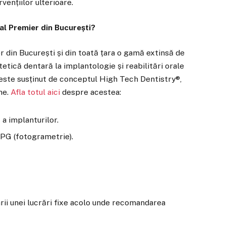
vențiilor ulterioare.
tal Premier din București?
 din București și din toată țara o gamă extinsă de
stetică dentară la implantologie și reabilitări orale
 este susținut de conceptul High Tech Dentistry®,
ne.
Afla totul aici
despre acestea:
 a implanturilor.
IPG (fotogrametrie).
.
zarii unei lucrări fixe acolo unde recomandarea