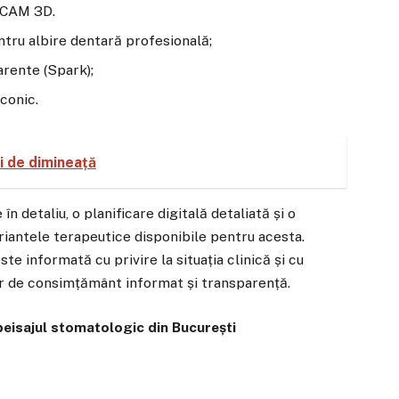
/CAM 3D.
u albire dentară profesională;
arente (Spark);
conic.
ui de dimineață
n detaliu, o planificare digitală detaliată și o
riantele terapeutice disponibile pentru acesta.
te informată cu privire la situația clinică și cu
or de consimțământ informat și transparență.
 peisajul stomatologic din București