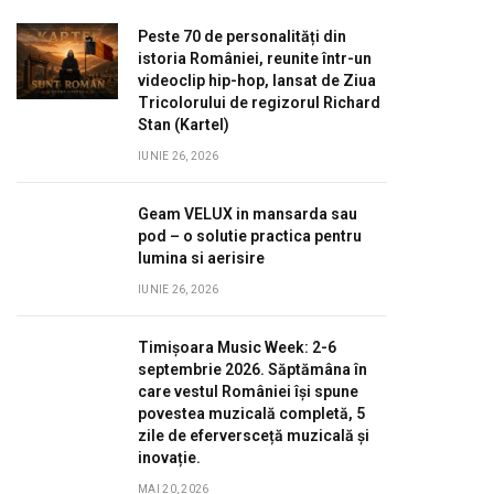
Peste 70 de personalități din
istoria României, reunite într-un
videoclip hip-hop, lansat de Ziua
Tricolorului de regizorul Richard
Stan (Kartel)
IUNIE 26, 2026
Geam VELUX in mansarda sau
pod – o solutie practica pentru
lumina si aerisire
IUNIE 26, 2026
Timișoara Music Week: 2-6
septembrie 2026. Săptămâna în
care vestul României își spune
povestea muzicală completă, 5
zile de eferversceță muzicală și
inovație.
MAI 20, 2026