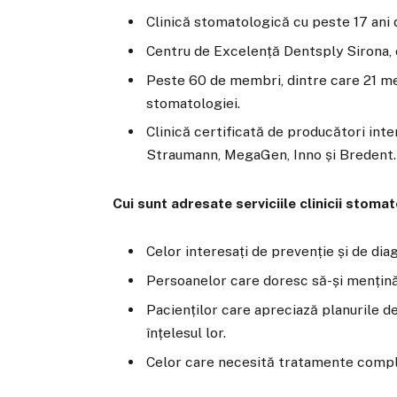
Clinică stomatologică cu peste 17 ani 
Centru de Excelență Dentsply Sirona, c
Peste 60 de membri, dintre care 21 me
stomatologiei.
Clinică certificată de producători int
Straumann, MegaGen, Inno și Bredent.
Cui sunt adresate serviciile clinicii stom
Celor interesați de prevenție și de di
Persoanelor care doresc să-și mențină 
Pacienților care apreciază planurile d
înțelesul lor.
Celor care necesită tratamente comple