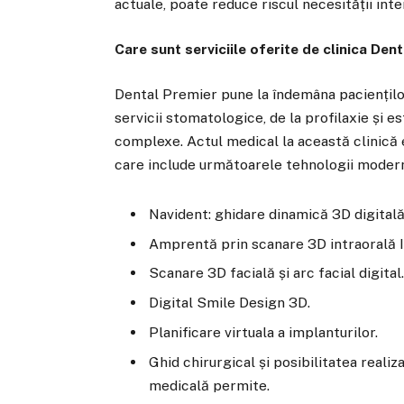
actuale, poate reduce riscul necesității inter
Care sunt serviciile oferite de clinica Den
Dental Premier pune la îndemâna pacienților
servicii stomatologice, de la profilaxie și e
complexe. Actul medical la această clinică
care include următoarele tehnologii moder
Navident: ghidare dinamică 3D digitală
Amprentă prin scanare 3D intraorală 
Scanare 3D facială și arc facial digital
Digital Smile Design 3D.
Planificare virtuala a implanturilor.
Ghid chirurgical și posibilitatea reali
medicală permite.