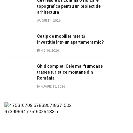
Ce trebuie sa contina o ridicare
topografica pentru un proiect de
arhitectura
AUGUST 4, 2026
Ce tip de mobilier merită
investiția într-un apartament mic?
IUNIE 16, 2026
Ghid complet: Cele mai frumoase
trasee turistice montane din
România
IANUARIE 16, 2026