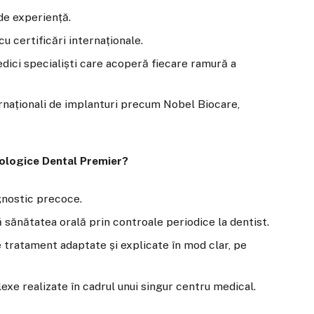
de experiență.
u certificări internaționale.
dici specialiști care acoperă fiecare ramură a
ernaționali de implanturi precum Nobel Biocare,
atologice Dental Premier?
agnostic precoce.
sănătatea orală prin controale periodice la dentist.
e tratament adaptate și explicate în mod clar, pe
xe realizate în cadrul unui singur centru medical.