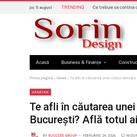
TRENDING
joi, 6 august
Acasă
Business & Finanțe
Construc
Prima pagină
»
News
»
Te afli în căutarea unei clinici dentar
SĂNĂTATE
Te afli în căutarea unei
București? Află totul a
BY
SUCCCES GROUP
FEBRUARIE 24, 2026
NICIU