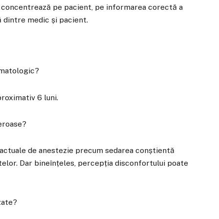
e concentrează pe pacient, pe informarea corectă a
 dintre medic și pacient.
omatologic?
roximativ 6 luni.
eroase?
 actuale de anestezie precum sedarea conștientă
elor. Dar bineînțeles, percepția disconfortului poate
zate?