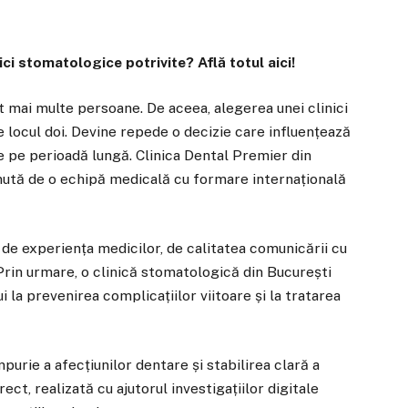
ci stomatologice potrivite? Află totul aici!
t mai multe persoane. De aceea, alegerea unei clinici
 locul doi. Devine repede o decizie care influențează
e pe perioadă lungă. Clinica Dental Premier din
nută de o echipă medicală cu formare internațională
 de experiența medicilor, de calitatea comunicării cu
Prin urmare, o clinică stomatologică din București
 la prevenirea complicațiilor viitoare și la tratarea
purie a afecțiunilor dentare și stabilirea clară a
ect, realizată cu ajutorul investigațiilor digitale