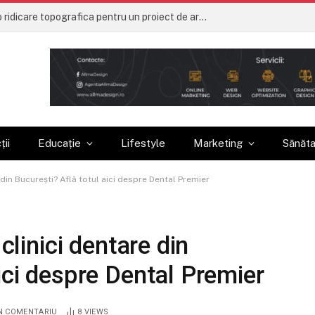
Ce trebuie sa contina o ridicare topografica pentru un proiect de arhitectura
ții
Educație
Lifestyle
Marketing
Sănăt
e din București? Află totul aici despre Dental Premier
 clinici dentare din
ici despre Dental Premier
N COMENTARIU
8
VIEWS