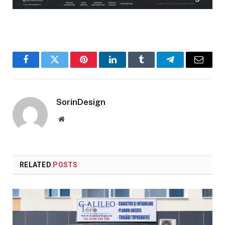
Facebook
Twitter
Pinterest
LinkedIn
Tumblr
Telegram
Email
SorinDesign
Website
RELATED
POSTS