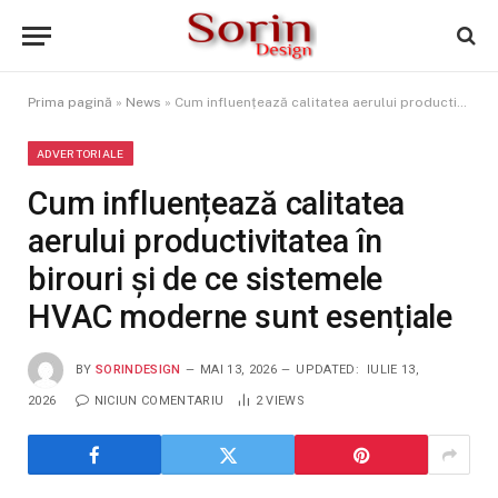
Prima pagină
»
News
»
Cum influențează calitatea aerului productivitatea în birouri și de ce sistemele HVAC moderne sunt esențiale
ADVERTORIALE
Cum influențează calitatea
aerului productivitatea în
birouri și de ce sistemele
HVAC moderne sunt esențiale
BY
SORINDESIGN
MAI 13, 2026
UPDATED:
IULIE 13,
2026
NICIUN COMENTARIU
2
VIEWS