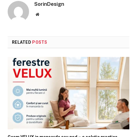
SorinDesign
Website
RELATED
POSTS
Geam VELUX in mansarda sau pod – o solutie practica