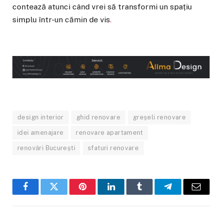
contează atunci când vrei să transformi un spațiu
simplu într-un cămin de vis
.
design interior
ghid renovare
greșeli renovare
idei amenajare
renovare apartament
renovări București
sfaturi renovare
Facebook
Twitter
Pinterest
LinkedIn
Tumblr
Telegram
Email