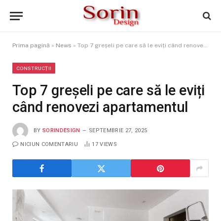
Prima pagină
»
News
»
Top 7 greșeli pe care să le eviți când renovezi apartamentul
CONSTRUCȚII
Top 7 greșeli pe care să le eviți
când renovezi apartamentul
BY
SORINDESIGN
SEPTEMBRIE 27, 2025
NICIUN COMENTARIU
17
VIEWS