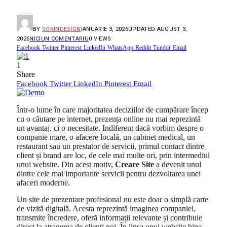
BY
SORINDESIGN
IANUARIE 3, 2026
UPDATED:
AUGUST 3,
2026
NICIUN COMENTARIU
0
VIEWS
Facebook
Twitter
Pinterest
LinkedIn
WhatsApp
Reddit
Tumblr
Email
1
Share
Facebook
Twitter
LinkedIn
Pinterest
Email
Într-o lume în care majoritatea deciziilor de cumpărare încep
cu o căutare pe internet, prezența online nu mai reprezintă
un avantaj, ci o necesitate. Indiferent dacă vorbim despre o
companie mare, o afacere locală, un cabinet medical, un
restaurant sau un prestator de servicii, primul contact dintre
client și brand are loc, de cele mai multe ori, prin intermediul
unui website. Din acest motiv,
Creare Site
a devenit unul
dintre cele mai importante servicii pentru dezvoltarea unei
afaceri moderne.
Un site de prezentare profesional nu este doar o simplă carte
de vizită digitală. Acesta reprezintă imaginea companiei,
transmite încredere, oferă informații relevante și contribuie
direct la atragerea de clienți noi. În lipsa unui website bine