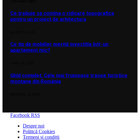
Cele mai citite
Ce trebuie sa contina o ridicare topografica
pentru un proiect de arhitectura
AUGUST 4, 2026
Ce tip de mobilier merită investiția într-un
apartament mic?
IUNIE 16, 2026
Ghid complet: Cele mai frumoase trasee turistice
montane din România
IANUARIE 16, 2026
Facebook
RSS
Despre noi
Politică Cookies
Termeni și condiții