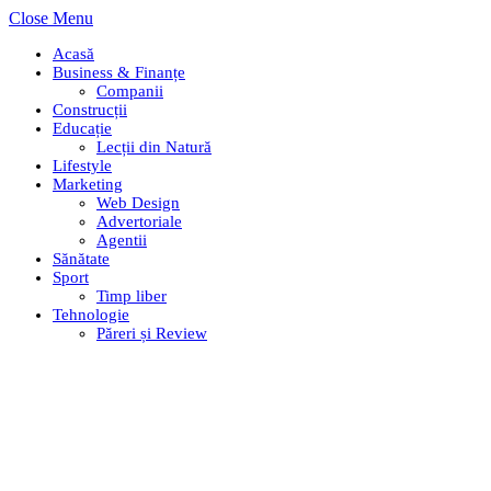
Close Menu
Acasă
Business & Finanțe
Companii
Construcții
Educație
Lecții din Natură
Lifestyle
Marketing
Web Design
Advertoriale
Agentii
Sănătate
Sport
Timp liber
Tehnologie
Păreri și Review