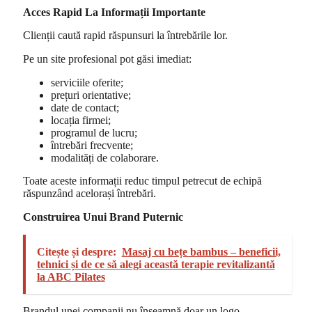
Acces Rapid La Informații Importante
Clienții caută rapid răspunsuri la întrebările lor.
Pe un site profesional pot găsi imediat:
serviciile oferite;
prețuri orientative;
date de contact;
locația firmei;
programul de lucru;
întrebări frecvente;
modalități de colaborare.
Toate aceste informații reduc timpul petrecut de echipă
răspunzând acelorași întrebări.
Construirea Unui Brand Puternic
Citește și despre:
Masaj cu bețe bambus – beneficii,
tehnici și de ce să alegi această terapie revitalizantă
la ABC Pilates
Brandul unei companii nu înseamnă doar un logo.