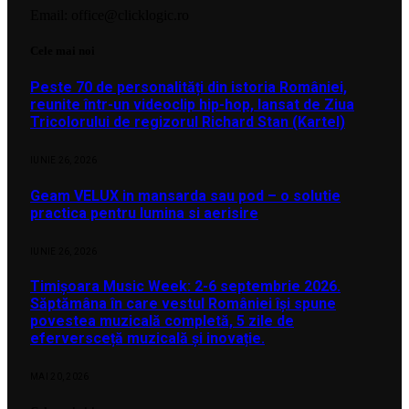
Email: office@clicklogic.ro
Cele mai noi
Peste 70 de personalități din istoria României,
reunite într-un videoclip hip-hop, lansat de Ziua
Tricolorului de regizorul Richard Stan (Kartel)
IUNIE 26, 2026
Geam VELUX in mansarda sau pod – o solutie
practica pentru lumina si aerisire
IUNIE 26, 2026
Timișoara Music Week: 2-6 septembrie 2026.
Săptămâna în care vestul României își spune
povestea muzicală completă, 5 zile de
eferversceță muzicală și inovație.
MAI 20, 2026