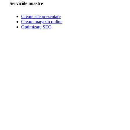
Serviciile noastre
Creare site prezentare
Creare magazin online
Optimizare SEO