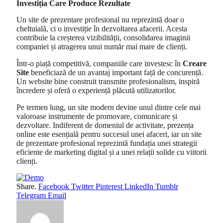
Investiția Care Produce Rezultate
Un site de prezentare profesional nu reprezintă doar o
cheltuială, ci o investiție în dezvoltarea afacerii. Acesta
contribuie la creșterea vizibilității, consolidarea imaginii
companiei și atragerea unui număr mai mare de clienți.
Într-o piață competitivă, companiile care investesc în
Creare
Site
beneficiază de un avantaj important față de concurență.
Un website bine construit transmite profesionalism, inspiră
încredere și oferă o experiență plăcută utilizatorilor.
Pe termen lung, un site modern devine unul dintre cele mai
valoroase instrumente de promovare, comunicare și
dezvoltare. Indiferent de domeniul de activitate, prezența
online este esențială pentru succesul unei afaceri, iar un site
de prezentare profesional reprezintă fundația unei strategii
eficiente de marketing digital și a unei relații solide cu viitorii
clienți.
Share.
Facebook
Twitter
Pinterest
LinkedIn
Tumblr
Telegram
Email