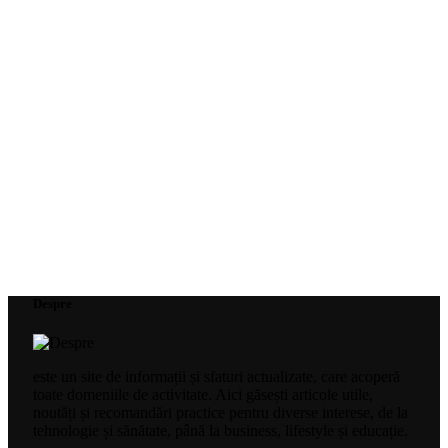
Despre
este un site de informații și sfaturi actualizate, care acoperă
toate domeniile de activitate. Aici găsești articole utile,
noutăți și recomandări practice pentru diverse interese, de la
tehnologie și sănătate, până la business, lifestyle și educație.