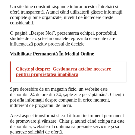
Un site bine construit răspunde tuturor acestor întrebări și
oferă transparență. Atunci când utilizatorii găsesc informații
complete și bine organizate, nivelul de încredere crește
considerabil.
O pagină „Despre Noi”, prezentarea echipei, portofoliul,
studiile de caz și testimonialele reprezintă elemente care
influențează pozitiv procesul de decizie.
Vizibilitate Permanentă În Mediul Online
Citește și despre:
Gestionarea actelor necesare
pentru proprietatea imobiliara
Spre deosebire de un magazin fizic, un website este
disponibil 24 de ore din 24, șapte zile pe săptămână. Clienții
pot afla informații despre companie în orice moment,
indiferent de programul de lucru.
Acest aspect transformă site-ul într-un instrument permanent
de promovare și vânzare. Chiar și atunci când echipa nu este
disponibilă, website-ul continuă să prezinte serviciile și să
genereze solicitări de ofertă.