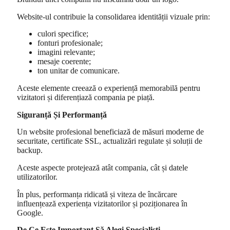
Website-ul contribuie la consolidarea identității vizuale prin:
culori specifice;
fonturi profesionale;
imagini relevante;
mesaje coerente;
ton unitar de comunicare.
Aceste elemente creează o experiență memorabilă pentru
vizitatori și diferențiază compania pe piață.
Siguranță Și Performanță
Un website profesional beneficiază de măsuri moderne de
securitate, certificate SSL, actualizări regulate și soluții de
backup.
Aceste aspecte protejează atât compania, cât și datele
utilizatorilor.
În plus, performanța ridicată și viteza de încărcare
influențează experiența vizitatorilor și poziționarea în
Google.
De Ce Este Important Să Alegi Specialiști