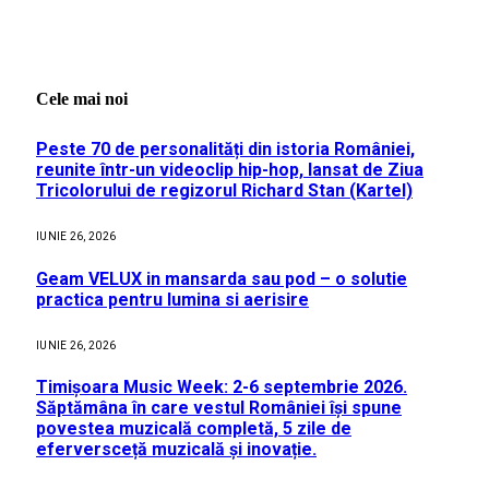
Cele mai noi
Peste 70 de personalități din istoria României,
reunite într-un videoclip hip-hop, lansat de Ziua
Tricolorului de regizorul Richard Stan (Kartel)
IUNIE 26, 2026
Geam VELUX in mansarda sau pod – o solutie
practica pentru lumina si aerisire
IUNIE 26, 2026
Timișoara Music Week: 2-6 septembrie 2026.
Săptămâna în care vestul României își spune
povestea muzicală completă, 5 zile de
eferversceță muzicală și inovație.