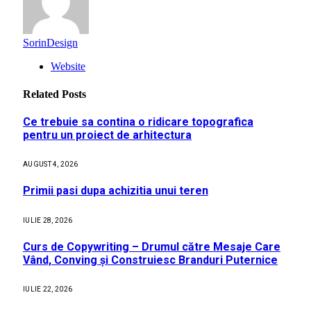
SorinDesign
Website
Related
Posts
Ce trebuie sa contina o ridicare topografica
pentru un proiect de arhitectura
AUGUST 4, 2026
Primii pasi dupa achizitia unui teren
IULIE 28, 2026
Curs de Copywriting – Drumul către Mesaje Care
Vând, Conving și Construiesc Branduri Puternice
IULIE 22, 2026