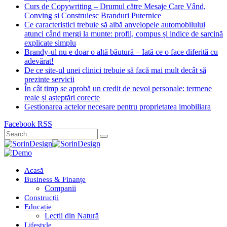
Curs de Copywriting – Drumul către Mesaje Care Vând,
Conving și Construiesc Branduri Puternice
Ce caracteristici trebuie să aibă anvelopele automobilului
atunci când mergi la munte: profil, compus și indice de sarcină
explicate simplu
Brandy-ul nu e doar o altă băutură – Iată ce o face diferită cu
adevărat!
De ce site-ul unei clinici trebuie să facă mai mult decât să
prezinte servicii
În cât timp se aprobă un credit de nevoi personale: termene
reale și așteptări corecte
Gestionarea actelor necesare pentru proprietatea imobiliara
Facebook
RSS
Acasă
Business & Finanțe
Companii
Construcții
Educație
Lecții din Natură
Lifestyle