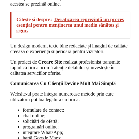
acestea se prezintă online.
Citește și despre:
Deratizarea reprezintă un proces
esențial pentru menținerea unui mediu sănătos și
sigur.
Un design modern, texte bine redactate și imagini de calitate
creează o experiență superioară pentru vizitatori.
Un proiect de
Creare Site
realizat profesionist transmite
faptul că firma acordă atenție detaliilor și investește în
calitatea serviciilor oferite.
Comunicarea Cu Clienții Devine Mult Mai Simplă
Website-ul poate integra numeroase metode prin care
utilizatorii pot lua legătura cu firma:
formulare de contact;
chat online;
solicitări de ofertă;
programări online;
integrare WhatsApp;
hartă Google Maps;