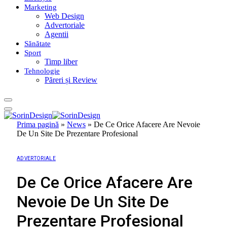
Marketing
Web Design
Advertoriale
Agentii
Sănătate
Sport
Timp liber
Tehnologie
Păreri și Review
Prima pagină
»
News
»
De Ce Orice Afacere Are Nevoie
De Un Site De Prezentare Profesional
ADVERTORIALE
De Ce Orice Afacere Are
Nevoie De Un Site De
Prezentare Profesional