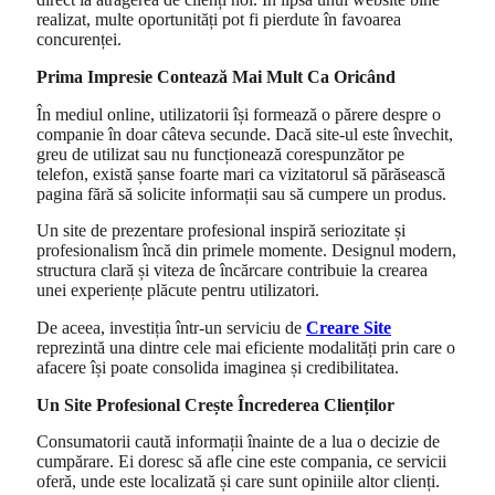
realizat, multe oportunități pot fi pierdute în favoarea
concurenței.
Prima Impresie Contează Mai Mult Ca Oricând
În mediul online, utilizatorii își formează o părere despre o
companie în doar câteva secunde. Dacă site-ul este învechit,
greu de utilizat sau nu funcționează corespunzător pe
telefon, există șanse foarte mari ca vizitatorul să părăsească
pagina fără să solicite informații sau să cumpere un produs.
Un site de prezentare profesional inspiră seriozitate și
profesionalism încă din primele momente. Designul modern,
structura clară și viteza de încărcare contribuie la crearea
unei experiențe plăcute pentru utilizatori.
De aceea, investiția într-un serviciu de
Creare Site
reprezintă una dintre cele mai eficiente modalități prin care o
afacere își poate consolida imaginea și credibilitatea.
Un Site Profesional Crește Încrederea Clienților
Consumatorii caută informații înainte de a lua o decizie de
cumpărare. Ei doresc să afle cine este compania, ce servicii
oferă, unde este localizată și care sunt opiniile altor clienți.