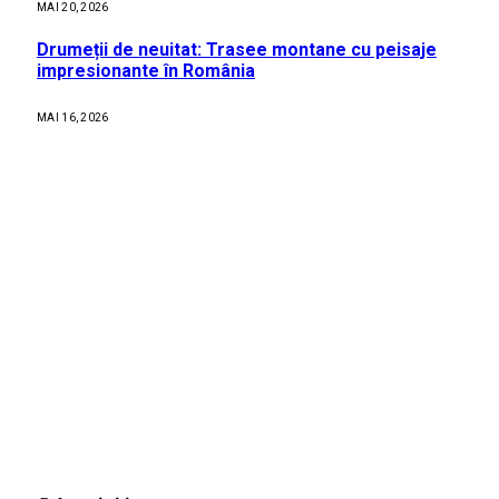
MAI 20, 2026
Drumeții de neuitat: Trasee montane cu peisaje
impresionante în România
MAI 16, 2026