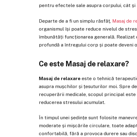
pentru efectele sale asupra corpului, cât și
Departe de a fi un simplu răsfăț,
Masaj de r
organismul își poate reduce nivelul de stres
îmbunătăți funcționarea generală. Realizat d
profundă a întregului corp și poate deveni o
Ce este Masaj de relaxare?
Masaj de relaxare
este o tehnică terapeutic
asupra mușchilor și țesuturilor moi. Spre d
recuperării medicale, scopul principal este 
reducerea stresului acumulat.
În timpul unei ședințe sunt folosite manevr
moderate și mișcările circulare, toate adap
confortabilă, fără a provoca durere sau dis