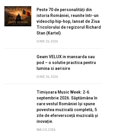
Peste 70 de personalități din
istoria României, reunite într-un
videoclip hip-hop, lansat de Ziua
Tricolorului de regizorul Richard
Stan (Kartel)
IUNIE 26, 2026
Geam VELUX in mansarda sau
pod – o solutie practica pentru
lumina si aerisire
IUNIE 26, 2026
Timișoara Music Week: 2-6
septembrie 2026. Săptămâna în
care vestul României își spune
povestea muzicală completă, 5
zile de eferversceță muzicală și
inovație.
MAI 20, 2026