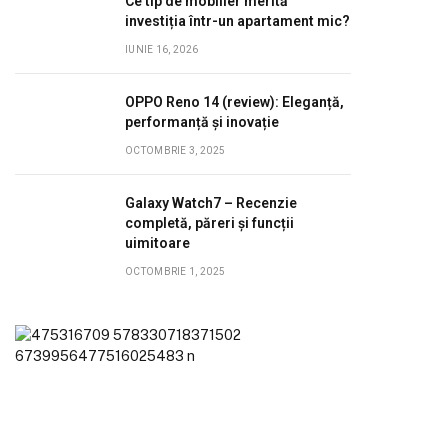
Ce tip de mobilier merită
investiția într-un apartament mic?
IUNIE 16, 2026
OPPO Reno 14 (review): Eleganță,
performanță și inovație
OCTOMBRIE 3, 2025
Galaxy Watch7 – Recenzie
completă, păreri și funcții
uimitoare
OCTOMBRIE 1, 2025