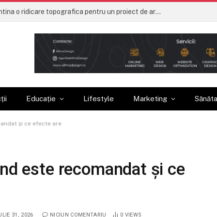
Ce trebuie sa contina o ridicare topografica pentru un proiect de arhitectura
ții
Educație
Lifestyle
Marketing
Sănăt
andat și ce efecte are
ând este recomandat și ce
ULIE 31, 2026
NICIUN COMENTARIU
0
VIEWS