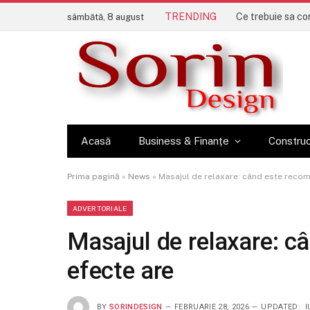
TRENDING
sâmbătă, 8 august
Acasă
Business & Finanțe
Construc
Prima pagină
»
News
»
Masajul de relaxare: când este recom
ADVERTORIALE
Masajul de relaxare: c
efecte are
BY
SORINDESIGN
FEBRUARIE 28, 2026
UPDATED:
I