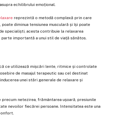
 asupra echilibrului emoțional.
elaxare
reprezintă o metodă complexă prin care
, poate diminua tensiunea musculară și își poate
e specialiști, acesta contribuie la relaxarea
 parte importantă a unui stil de viață sănătos.
ă ce utilizează mișcări lente, ritmice și controlate
eosebire de masajul terapeutic sau cel destinat
inducerea unei stări generale de relaxare și
e precum netezirea, frământarea ușoară, presiunile
tate nevoilor fiecărei persoane. Intensitatea este una
confort.