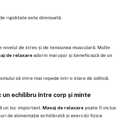
de rigiditate este diminuată.
e nivelul de stres și de tensiunea musculară. Multe
aj de relaxare
adorm mai ușor și beneficiază de un
mului să intre mai repede într-o stare de odihnă.
un echilibru între corp și minte
pă un loc important.
Masaj de relaxare
poate fi inclus
uri de alimentație echilibrată și exerciții fizice