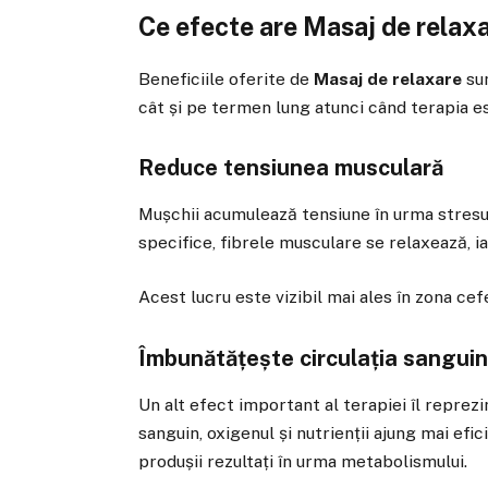
Ce efecte are Masaj de relax
Beneficiile oferite de
Masaj de relaxare
sun
cât și pe termen lung atunci când terapia e
Reduce tensiunea musculară
Mușchii acumulează tensiune în urma stresulu
specifice, fibrele musculare se relaxează, ia
Acest lucru este vizibil mai ales în zona cefe
Îmbunătățește circulația sangui
Un alt efect important al terapiei îl reprezin
sanguin, oxigenul și nutrienții ajung mai efi
produșii rezultați în urma metabolismului.