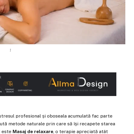
1
i, stresul profesional și oboseala acumulată fac parte
aută metode naturale prin care să își recapete starea
i este
Masaj de relaxare
, o terapie apreciată atât