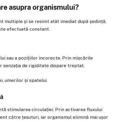
are asupra organismului?
t multiple și se resimt atât imediat după ședință,
ste efectuată constant.
i sau a pozițiilor incorecte. Prin mișcările
r senzația de rigiditate dispare treptat.
i, umerilor și spatelui.
nă
tă stimularea circulației. Prin activarea fluxului
cient către țesuturi, iar organismul elimină mai ușor