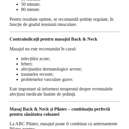
50 minute;
80 minute.
Pentru rezultate optime, se recomandă ședințe regulate, în
funcție de gradul tensiunii musculare.
Contraindicații pentru masajul Back & Neck
Masajul nu este recomandat în cazul:
infecțiilor acute;
febrei;
afecțiunilor dermatologice severe;
traumelor recente;
problemelor vasculare grave.
Este important să informezi terapeutul despre eventualele
afecțiuni medicale înainte de ședință.
Masaj Back & Neck și Pilates – combinația perfectă
pentru sănătatea coloanei
La ABC Pilates, masajul poate fi combinat cu antrenamente
Pilates pentru: