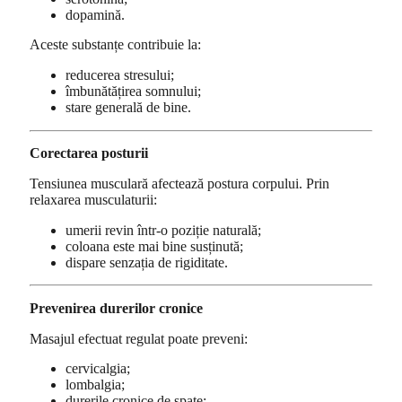
dopamină.
Aceste substanțe contribuie la:
reducerea stresului;
îmbunătățirea somnului;
stare generală de bine.
Corectarea posturii
Tensiunea musculară afectează postura corpului. Prin
relaxarea musculaturii:
umerii revin într-o poziție naturală;
coloana este mai bine susținută;
dispare senzația de rigiditate.
Prevenirea durerilor cronice
Masajul efectuat regulat poate preveni:
cervicalgia;
lombalgia;
durerile cronice de spate;