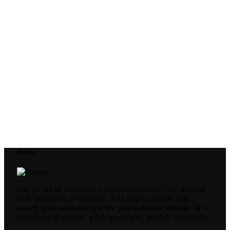
Despre
este un site de informații și sfaturi actualizate, care acoperă
toate domeniile de activitate. Aici găsești articole utile,
noutăți și recomandări practice pentru diverse interese, de la
tehnologie și sănătate, până la business, lifestyle și educație.