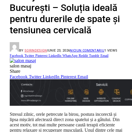
București – Soluția ideală
pentru durerile de spate și
tensiunea cervicală
BY
SORINDESIGN
IUNIE 23, 2026
NICIUN COMENTARIU
1
VIEWS
Facebook
Twitter
Pinterest
LinkedIn
WhatsApp
Reddit
Tumblr
Email
salon masaj
Share
Facebook
Twitter
LinkedIn
Pinterest
Email
Stresul zilnic, orele petrecute la birou, postura incorectă și
lipsa mișcării afectează direct zona spatelui și a gâtului. Din
acest motiv, tot mai multe persoane caută terapii eficiente
pentru relaxare și recuperare musculară. Unul dintre cele mai