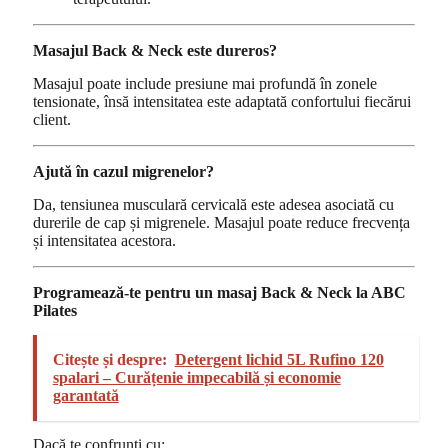
Masajul Back & Neck este dureros?
Masajul poate include presiune mai profundă în zonele
tensionate, însă intensitatea este adaptată confortului fiecărui
client.
Ajută în cazul migrenelor?
Da, tensiunea musculară cervicală este adesea asociată cu
durerile de cap și migrenele. Masajul poate reduce frecvența
și intensitatea acestora.
Programează-te pentru un masaj Back & Neck la ABC
Pilates
Citește și despre:
Detergent lichid 5L Rufino 120
spalari – Curățenie impecabilă și economie
garantată
Dacă te confrunți cu: