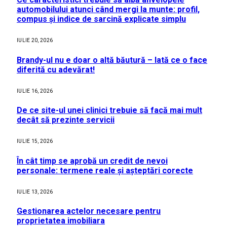
automobilului atunci când mergi la munte: profil,
compus și indice de sarcină explicate simplu
IULIE 20, 2026
Brandy-ul nu e doar o altă băutură – Iată ce o face
diferită cu adevărat!
IULIE 16, 2026
De ce site-ul unei clinici trebuie să facă mai mult
decât să prezinte servicii
IULIE 15, 2026
În cât timp se aprobă un credit de nevoi
personale: termene reale și așteptări corecte
IULIE 13, 2026
Gestionarea actelor necesare pentru
proprietatea imobiliara