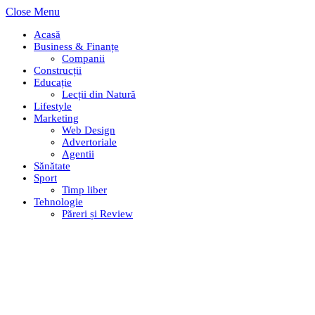
Close Menu
Acasă
Business & Finanțe
Companii
Construcții
Educație
Lecții din Natură
Lifestyle
Marketing
Web Design
Advertoriale
Agentii
Sănătate
Sport
Timp liber
Tehnologie
Păreri și Review