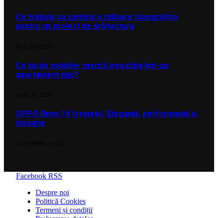
Ce trebuie sa contina o ridicare topografica
pentru un proiect de arhitectura
AUGUST 4, 2026
Ce tip de mobilier merită investiția într-un
apartament mic?
IUNIE 16, 2026
OPPO Reno 14 (review): Eleganță, performanță și
inovație
OCTOMBRIE 3, 2025
Facebook
RSS
Despre noi
Politică Cookies
Termeni și condiții