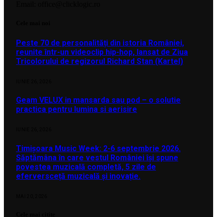
Email: office@clicklogic.ro
Cele mai noi
Peste 70 de personalități din istoria României,
reunite într-un videoclip hip-hop, lansat de Ziua
Tricolorului de regizorul Richard Stan (Kartel)
IUNIE 26, 2026
Geam VELUX in mansarda sau pod – o solutie
practica pentru lumina si aerisire
IUNIE 26, 2026
Timișoara Music Week: 2-6 septembrie 2026.
Săptămâna în care vestul României își spune
povestea muzicală completă, 5 zile de
eferversceță muzicală și inovație.
MAI 20, 2026
Cele mai citite