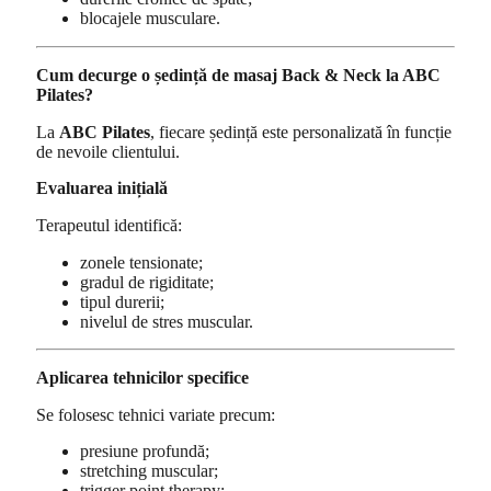
blocajele musculare.
Cum decurge o ședință de masaj Back & Neck la ABC
Pilates?
La
ABC Pilates
, fiecare ședință este personalizată în funcție
de nevoile clientului.
Evaluarea inițială
Terapeutul identifică:
zonele tensionate;
gradul de rigiditate;
tipul durerii;
nivelul de stres muscular.
Aplicarea tehnicilor specifice
Se folosesc tehnici variate precum:
presiune profundă;
stretching muscular;
trigger point therapy;