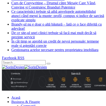
Curs de Copywriting – Drumul către Mesaje Care Vând,
Conving și Construiesc Branduri Puternice
Ce caracteristici trebuie să aibă anvelopele automobilului
atunci când mergi la munte: profil, compus și indice de sarcină
explicate simplu
Brandy-ul nu e doar o altă băutură – Iată ce o face diferită cu
adevărat!
De ce site-ul unei clinici trebuie să facă mai mult decât să
prezinte servicii
În cât timp se aprobă un credit de nevoi personale: termene
reale și așteptări corecte
Gestionarea actelor necesare pentru proprietatea imobiliara
Facebook
RSS
Acasă
Business & Finanțe
Companii