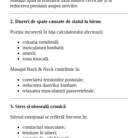
Masajul ajută la relaxarea musculaturii cervicale și la
reducerea presiunii asupra nervilor.
2. Dureri de spate cauzate de statul la birou
Poziția incorectă în fața calculatorului afectează:
coloana vertebrală;
musculatura lombară;
umerii;
zona toracală.
Masajul Back & Neck contribuie la:
corectarea tensiunilor posturale;
reducerea durerilor lombare;
relaxarea musculaturii paravertebrale.
3. Stres și oboseală cronică
Stresul emoțional se reflectă frecvent în:
contracturi musculare;
tensiune în umeri;