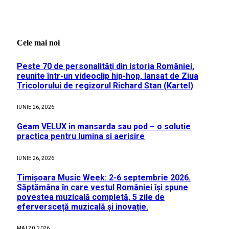
Cele mai noi
Peste 70 de personalități din istoria României,
reunite într-un videoclip hip-hop, lansat de Ziua
Tricolorului de regizorul Richard Stan (Kartel)
IUNIE 26, 2026
Geam VELUX in mansarda sau pod – o solutie
practica pentru lumina si aerisire
IUNIE 26, 2026
Timișoara Music Week: 2-6 septembrie 2026.
Săptămâna în care vestul României își spune
povestea muzicală completă, 5 zile de
eferversceță muzicală și inovație.
MAI 20, 2026