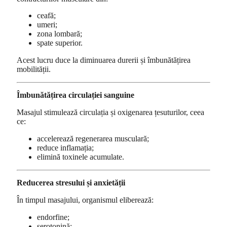
ceafă;
umeri;
zona lombară;
spate superior.
Acest lucru duce la diminuarea durerii și îmbunătățirea
mobilității.
Îmbunătățirea circulației sanguine
Masajul stimulează circulația și oxigenarea țesuturilor, ceea
ce:
accelerează regenerarea musculară;
reduce inflamația;
elimină toxinele acumulate.
Reducerea stresului și anxietății
În timpul masajului, organismul eliberează:
endorfine;
serotonină;