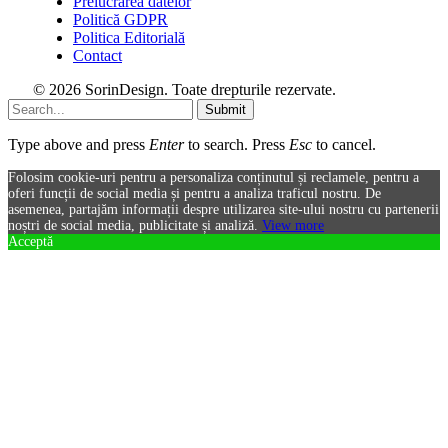
Prelucrarea datelor
Politică GDPR
Politica Editorială
Contact
© 2026 SorinDesign. Toate drepturile rezervate.
Submit
Type above and press
Enter
to search. Press
Esc
to cancel.
Folosim cookie-uri pentru a personaliza conținutul și reclamele, pentru a
oferi funcții de social media și pentru a analiza traficul nostru. De
asemenea, partajăm informații despre utilizarea site-ului nostru cu partenerii
noștri de social media, publicitate și analiză.
View more
Acceptă