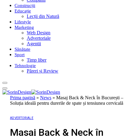
Construcții
Educație
Lecții din Natură
Lifestyle
Marketing
Web Design
Advertoriale
Agentii
Sănătate
Sport
Timp liber
Tehnologie
Păreri și Review
Prima pagină
»
News
»
Masaj Back & Neck în București –
Soluția ideală pentru durerile de spate și tensiunea cervicală
ADVERTORIALE
Masaj Back & Neck în