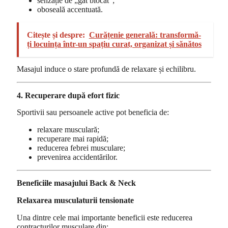
senzație de „gât blocat”;
oboseală accentuată.
Citește și despre:
Curățenie generală: transformă-
ți locuința într-un spațiu curat, organizat și sănătos
Masajul induce o stare profundă de relaxare și echilibru.
4. Recuperare după efort fizic
Sportivii sau persoanele active pot beneficia de:
relaxare musculară;
recuperare mai rapidă;
reducerea febrei musculare;
prevenirea accidentărilor.
Beneficiile masajului Back & Neck
Relaxarea musculaturii tensionate
Una dintre cele mai importante beneficii este reducerea
contracturilor musculare din: