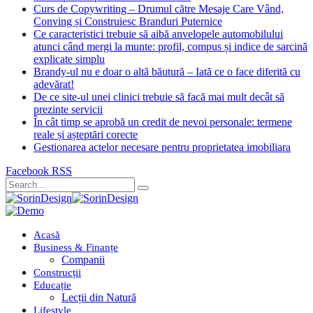
Curs de Copywriting – Drumul către Mesaje Care Vând,
Conving și Construiesc Branduri Puternice
Ce caracteristici trebuie să aibă anvelopele automobilului
atunci când mergi la munte: profil, compus și indice de sarcină
explicate simplu
Brandy-ul nu e doar o altă băutură – Iată ce o face diferită cu
adevărat!
De ce site-ul unei clinici trebuie să facă mai mult decât să
prezinte servicii
În cât timp se aprobă un credit de nevoi personale: termene
reale și așteptări corecte
Gestionarea actelor necesare pentru proprietatea imobiliara
Facebook
RSS
Acasă
Business & Finanțe
Companii
Construcții
Educație
Lecții din Natură
Lifestyle