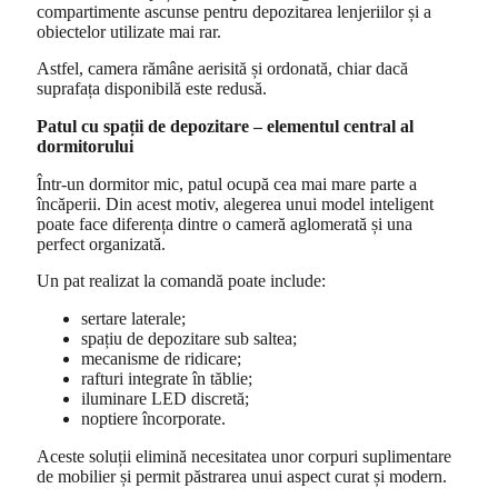
compartimente ascunse pentru depozitarea lenjeriilor și a
obiectelor utilizate mai rar.
Astfel, camera rămâne aerisită și ordonată, chiar dacă
suprafața disponibilă este redusă.
Patul cu spații de depozitare – elementul central al
dormitorului
Într-un dormitor mic, patul ocupă cea mai mare parte a
încăperii. Din acest motiv, alegerea unui model inteligent
poate face diferența dintre o cameră aglomerată și una
perfect organizată.
Un pat realizat la comandă poate include:
sertare laterale;
spațiu de depozitare sub saltea;
mecanisme de ridicare;
rafturi integrate în tăblie;
iluminare LED discretă;
noptiere încorporate.
Aceste soluții elimină necesitatea unor corpuri suplimentare
de mobilier și permit păstrarea unui aspect curat și modern.