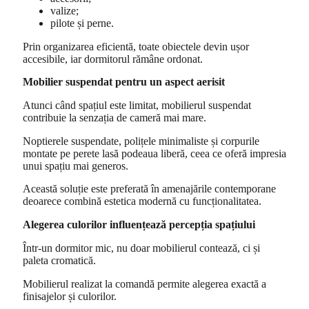
valize;
pilote și perne.
Prin organizarea eficientă, toate obiectele devin ușor
accesibile, iar dormitorul rămâne ordonat.
Mobilier suspendat pentru un aspect aerisit
Atunci când spațiul este limitat, mobilierul suspendat
contribuie la senzația de cameră mai mare.
Noptierele suspendate, polițele minimaliste și corpurile
montate pe perete lasă podeaua liberă, ceea ce oferă impresia
unui spațiu mai generos.
Această soluție este preferată în amenajările contemporane
deoarece combină estetica modernă cu funcționalitatea.
Alegerea culorilor influențează percepția spațiului
Într-un dormitor mic, nu doar mobilierul contează, ci și
paleta cromatică.
Mobilierul realizat la comandă permite alegerea exactă a
finisajelor și culorilor.