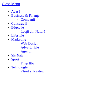
Close Menu
Acasă
Business & Finanțe
Companii
Construcții
Educație
Lecții din Natură
Lifestyle
Marketing
Web Design
Advertoriale
Agentii
Sănătate
Sport
Timp liber
Tehnologie
Păreri și Review