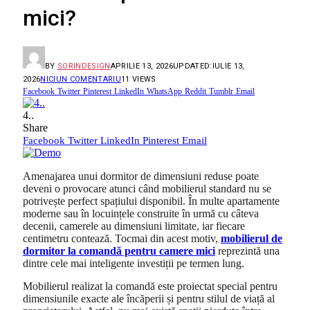
mici?
BY
SORINDESIGN
APRILIE 13, 2026
UPDATED:
IULIE 13,
2026
NICIUN COMENTARIU
11
VIEWS
Facebook
Twitter
Pinterest
LinkedIn
WhatsApp
Reddit
Tumblr
Email
4..
Share
Facebook
Twitter
LinkedIn
Pinterest
Email
Amenajarea unui dormitor de dimensiuni reduse poate
deveni o provocare atunci când mobilierul standard nu se
potrivește perfect spațiului disponibil. În multe apartamente
moderne sau în locuințele construite în urmă cu câteva
decenii, camerele au dimensiuni limitate, iar fiecare
centimetru contează. Tocmai din acest motiv,
mobilierul de
dormitor la comandă pentru camere mici
reprezintă una
dintre cele mai inteligente investiții pe termen lung.
Mobilierul realizat la comandă este proiectat special pentru
dimensiunile exacte ale încăperii și pentru stilul de viață al