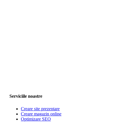
Serviciile noastre
Creare site prezentare
Creare magazin online
Optimizare SEO