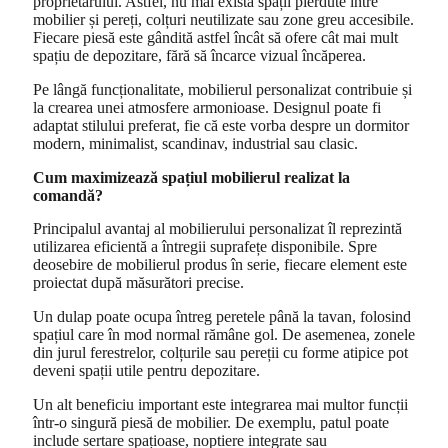
proprietarului. Astfel, nu mai există spații pierdute între
mobilier și pereți, colțuri neutilizate sau zone greu accesibile.
Fiecare piesă este gândită astfel încât să ofere cât mai mult
spațiu de depozitare, fără să încarce vizual încăperea.
Pe lângă funcționalitate, mobilierul personalizat contribuie și
la crearea unei atmosfere armonioase. Designul poate fi
adaptat stilului preferat, fie că este vorba despre un dormitor
modern, minimalist, scandinav, industrial sau clasic.
Cum maximizează spațiul mobilierul realizat la
comandă?
Principalul avantaj al mobilierului personalizat îl reprezintă
utilizarea eficientă a întregii suprafețe disponibile. Spre
deosebire de mobilierul produs în serie, fiecare element este
proiectat după măsurători precise.
Un dulap poate ocupa întreg peretele până la tavan, folosind
spațiul care în mod normal rămâne gol. De asemenea, zonele
din jurul ferestrelor, colțurile sau pereții cu forme atipice pot
deveni spații utile pentru depozitare.
Un alt beneficiu important este integrarea mai multor funcții
într-o singură piesă de mobilier. De exemplu, patul poate
include sertare spațioase, noptiere integrate sau