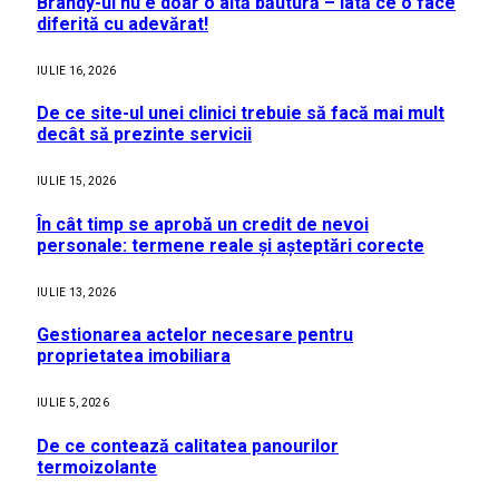
Brandy-ul nu e doar o altă băutură – Iată ce o face
diferită cu adevărat!
IULIE 16, 2026
De ce site-ul unei clinici trebuie să facă mai mult
decât să prezinte servicii
IULIE 15, 2026
În cât timp se aprobă un credit de nevoi
personale: termene reale și așteptări corecte
IULIE 13, 2026
Gestionarea actelor necesare pentru
proprietatea imobiliara
IULIE 5, 2026
De ce contează calitatea panourilor
termoizolante