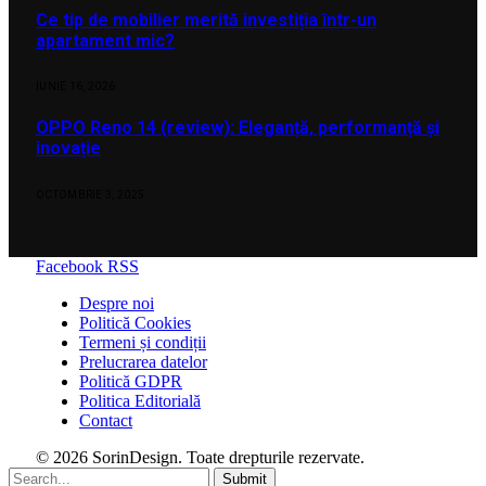
Ce tip de mobilier merită investiția într-un
apartament mic?
IUNIE 16, 2026
OPPO Reno 14 (review): Eleganță, performanță și
inovație
OCTOMBRIE 3, 2025
Facebook
RSS
Despre noi
Politică Cookies
Termeni și condiții
Prelucrarea datelor
Politică GDPR
Politica Editorială
Contact
© 2026 SorinDesign. Toate drepturile rezervate.
Submit