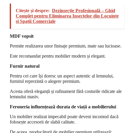
Citește și despre:
Dezinsecție Profesională – Ghid
Complet pentru Eliminarea Insectelor din Locuințe
și Spații Comerciale
MDF vopsit
Permite realizarea unor finisaje premium, mate sau lucioase.
Este recomandat pentru mobilier modern și elegant.
Furnir natural
Pentru cei care își doresc un aspect autentic al lemnului,
furnirul reprezintă o alegere premium.
Acesta oferă eleganță și rafinament fără costurile ridicate ale
lemnului masiv.
Feroneria influențează durata de viață a mobilierului
Un mobilier realizat impecabil poate deveni incomod dacă
folosește accesorii de slabă calitate.
De aceea, producătorii de mobilier premium utilizează: