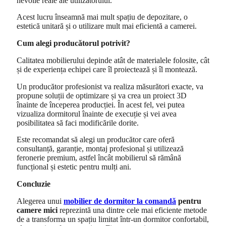
nevoile reale ale utilizatorului.
Acest lucru înseamnă mai mult spațiu de depozitare, o
estetică unitară și o utilizare mult mai eficientă a camerei.
Cum alegi producătorul potrivit?
Calitatea mobilierului depinde atât de materialele folosite, cât
și de experiența echipei care îl proiectează și îl montează.
Un producător profesionist va realiza măsurători exacte, va
propune soluții de optimizare și va crea un proiect 3D
înainte de începerea producției. În acest fel, vei putea
vizualiza dormitorul înainte de execuție și vei avea
posibilitatea să faci modificările dorite.
Este recomandat să alegi un producător care oferă
consultanță, garanție, montaj profesional și utilizează
feronerie premium, astfel încât mobilierul să rămână
funcțional și estetic pentru mulți ani.
Concluzie
Alegerea unui
mobilier de dormitor la comandă
pentru
camere mici
reprezintă una dintre cele mai eficiente metode
de a transforma un spațiu limitat într-un dormitor confortabil,