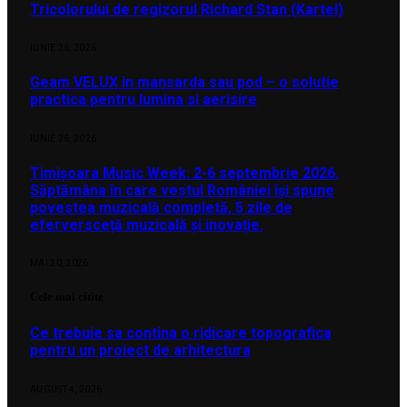
Tricolorului de regizorul Richard Stan (Kartel)
IUNIE 26, 2026
Geam VELUX in mansarda sau pod – o solutie
practica pentru lumina si aerisire
IUNIE 26, 2026
Timișoara Music Week: 2-6 septembrie 2026.
Săptămâna în care vestul României își spune
povestea muzicală completă, 5 zile de
eferversceță muzicală și inovație.
MAI 20, 2026
Cele mai citite
Ce trebuie sa contina o ridicare topografica
pentru un proiect de arhitectura
AUGUST 4, 2026