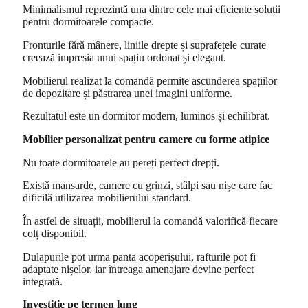
Minimalismul reprezintă una dintre cele mai eficiente soluții
pentru dormitoarele compacte.
Fronturile fără mânere, liniile drepte și suprafețele curate
creează impresia unui spațiu ordonat și elegant.
Mobilierul realizat la comandă permite ascunderea spațiilor
de depozitare și păstrarea unei imagini uniforme.
Rezultatul este un dormitor modern, luminos și echilibrat.
Mobilier personalizat pentru camere cu forme atipice
Nu toate dormitoarele au pereți perfect drepți.
Există mansarde, camere cu grinzi, stâlpi sau nișe care fac
dificilă utilizarea mobilierului standard.
În astfel de situații, mobilierul la comandă valorifică fiecare
colț disponibil.
Dulapurile pot urma panta acoperișului, rafturile pot fi
adaptate nișelor, iar întreaga amenajare devine perfect
integrată.
Investiție pe termen lung