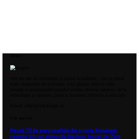
Despre
este un site de informații și sfaturi actualizate, care acoperă
toate domeniile de activitate. Aici găsești articole utile,
noutăți și recomandări practice pentru diverse interese, de la
tehnologie și sănătate, până la business, lifestyle și educație.
Email: office@clicklogic.ro
Cele mai noi
Peste 70 de personalități din istoria României,
reunite într-un videoclip hip-hop, lansat de Ziua