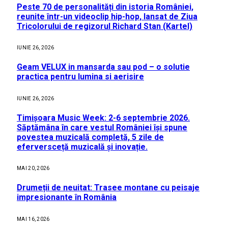
Peste 70 de personalități din istoria României,
reunite într-un videoclip hip-hop, lansat de Ziua
Tricolorului de regizorul Richard Stan (Kartel)
IUNIE 26, 2026
Geam VELUX in mansarda sau pod – o solutie
practica pentru lumina si aerisire
IUNIE 26, 2026
Timișoara Music Week: 2-6 septembrie 2026.
Săptămâna în care vestul României își spune
povestea muzicală completă, 5 zile de
eferversceță muzicală și inovație.
MAI 20, 2026
Drumeții de neuitat: Trasee montane cu peisaje
impresionante în România
MAI 16, 2026